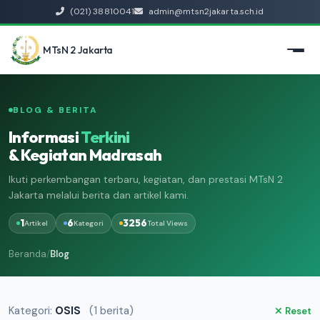
(021) 38810041
admin@mtsn2jakarta.sch.id
MTsN 2 Jakarta
BLOG & BERITA
Informasi
Terkini
& Kegiatan Madrasah
Ikuti perkembangan terbaru, kegiatan, dan prestasi MTsN 2
Jakarta melalui berita dan artikel kami.
1
6
3256
Artikel
Kategori
Total Views
Beranda
/
Blog
Kategori:
OSIS
(1 berita)
Reset