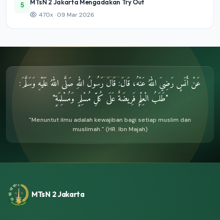
MTsN 2 Jakarta Mengadakan Try Out
5
470x · 09 Mar 2026
عَنْ أَنَسٍ رَضِيَ اللهُ عَنْهُ، قَالَ: قَالَ رَسُولُ اللهِ صَلَّى اللهُ عَلَيْهِ وَسَلَّمَ:
"طَلَبُ الْعِلْمِ فَرِيضَةٌ عَلَى كُلِّ مُسْلِمٍ وَمُسْلِمَةٍ"
"Menuntut ilmu adalah kewajiban bagi setiap muslim dan
muslimah." (HR. Ibn Majah)
MTsN 2 Jakarta