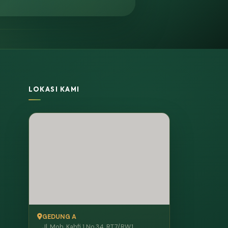
LOKASI KAMI
GEDUNG A
Jl. Moh. Kahfi 1 No.34, RT.7/RW.1,