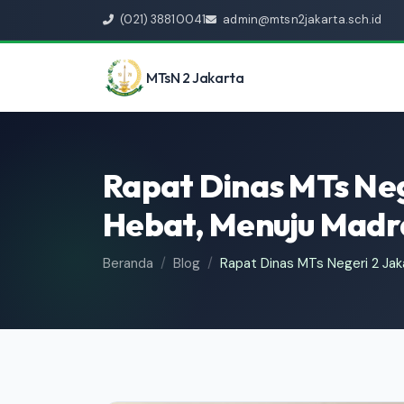
(021) 38810041
admin@mtsn2jakarta.sch.id
MTsN 2 Jakarta
Rapat Dinas MTs Nege
Hebat, Menuju Madr
Beranda
Blog
Rapat Dinas MTs Negeri 2 Jaka