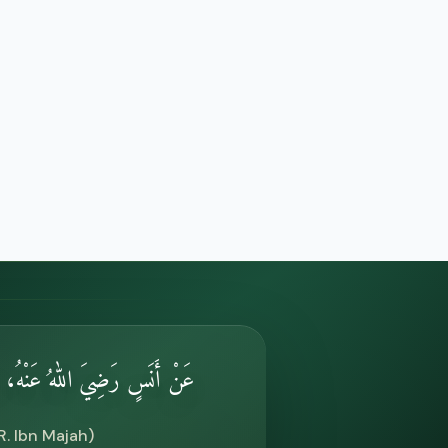
عَنْ أَنَسٍ رَضِيَ اللهُ عَنْهُ، قَ"
. Ibn Majah)