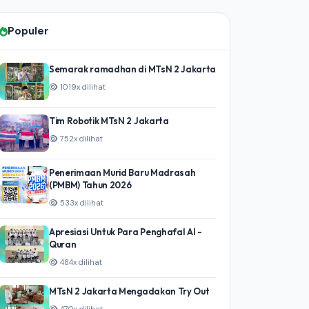
Populer
Semarak ramadhan di MTsN 2 Jakarta
1019x dilihat
Tim Robotik MTsN 2 Jakarta
752x dilihat
Penerimaan Murid Baru Madrasah
(PMBM) Tahun 2026
533x dilihat
Apresiasi Untuk Para Penghafal Al -
Quran
484x dilihat
MTsN 2 Jakarta Mengadakan Try Out