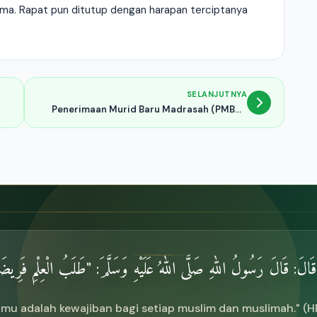
ma. Rapat pun ditutup dengan harapan terciptanya
SELANJUTNYA
Penerimaan Murid Baru Madrasah (PMBM)
Tahun 2026
الَ: قَالَ رَسُولُ اللهِ صَلَّى اللهُ عَلَيْهِ وَسَلَّمَ: "طَلَبُ الْعِلْمِ فَرِيضَة
lmu adalah kewajiban bagi setiap muslim dan muslimah." (HR