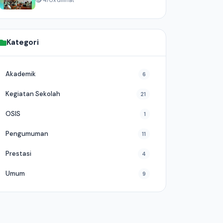
470x dilihat
Kategori
Akademik
6
Kegiatan Sekolah
21
OSIS
1
Pengumuman
11
Prestasi
4
Umum
9