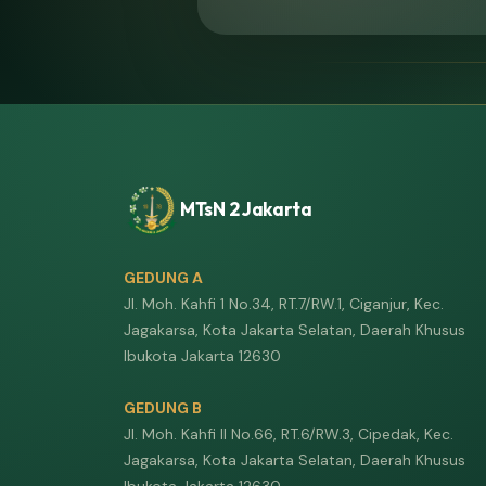
MTsN 2 Jakarta
GEDUNG A
Jl. Moh. Kahfi 1 No.34, RT.7/RW.1, Ciganjur, Kec.
Jagakarsa, Kota Jakarta Selatan, Daerah Khusus
Ibukota Jakarta 12630
GEDUNG B
Jl. Moh. Kahfi II No.66, RT.6/RW.3, Cipedak, Kec.
Jagakarsa, Kota Jakarta Selatan, Daerah Khusus