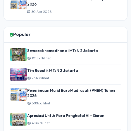
2026
30 Apr 2026
Populer
Semarak ramadhan di MTsN 2 Jakarta
1018x dilihat
Tim Robotik MTsN 2 Jakarta
751x dilihat
Penerimaan Murid Baru Madrasah (PMBM) Tahun
2026
533x dilihat
Apresiasi Untuk Para Penghafal Al - Quran
484x dilihat