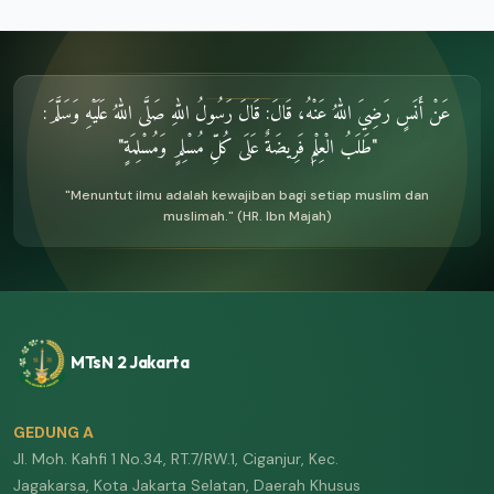
عَنْ أَنَسٍ رَضِيَ اللهُ عَنْهُ، قَالَ: قَالَ رَسُولُ اللهِ صَلَّى اللهُ عَلَيْهِ وَسَلَّمَ:
"طَلَبُ الْعِلْمِ فَرِيضَةٌ عَلَى كُلِّ مُسْلِمٍ وَمُسْلِمَةٍ"
"Menuntut ilmu adalah kewajiban bagi setiap muslim dan
muslimah." (HR. Ibn Majah)
MTsN 2 Jakarta
GEDUNG A
Jl. Moh. Kahfi 1 No.34, RT.7/RW.1, Ciganjur, Kec.
Jagakarsa, Kota Jakarta Selatan, Daerah Khusus